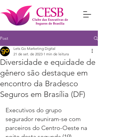
Post
Lets Go Marketing Digital
21 de set. de 2023
1 min de leitura
Diversidade e equidade de
gênero são destaque em
encontro da Bradesco
Seguros em Brasília (DF)
Executivos do grupo 
segurador reuniram-se com 
parceiros do Centro-Oeste na 
noite desta segunda (19)