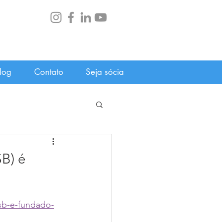
log
Contato
Seja sócia
SB) é
esb-e-fundado-