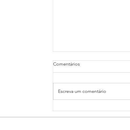
Comentários
Escreva um comentário
Medalha do Mérito
Segurador 2024: conheça os
homenageados